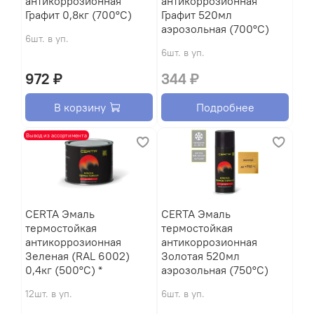
антикоррозионная
антикоррозионная
Графит 0,8кг (700°С)
Графит 520мл
аэрозольная (700°С)
6шт. в уп.
6шт. в уп.
972 ₽
344 ₽
В корзину
Подробнее
Вывод из ассортимента
CERTA Эмаль
CERTA Эмаль
термостойкая
термостойкая
антикоррозионная
антикоррозионная
Зеленая (RAL 6002)
Золотая 520мл
0,4кг (500°С) *
аэрозольная (750°С)
12шт. в уп.
6шт. в уп.