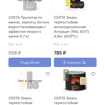
CERTA Пропитка по
CERTA Эмаль
камню, кирпичу, бетону
термостойкая
водоотталкивающая с
антикоррозионная
эффектом мокрого
Антрацит (RAL 9017)
камня 0,7 кг
0,8кг (600°С)
6шт. в уп.
6шт. в уп.
558 ₽
785 ₽
Подробнее
В корзину
Нет в наличии
CERTA Эмаль
CERTA Эмаль
термостойкая
термостойкая