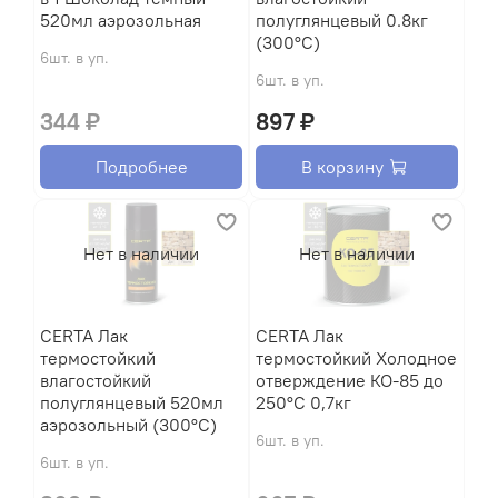
520мл аэрозольная
полуглянцевый 0.8кг
(300°С)
6шт. в уп.
6шт. в уп.
344 ₽
897 ₽
Подробнее
В корзину
Нет в наличии
Нет в наличии
CERTA Лак
CERTA Лак
термостойкий
термостойкий Холодное
влагостойкий
отверждение КО-85 до
полуглянцевый 520мл
250°С 0,7кг
аэрозольный (300°С)
6шт. в уп.
6шт. в уп.