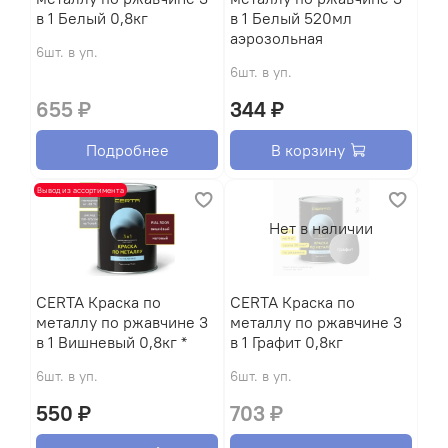
в 1 Белый 0,8кг
в 1 Белый 520мл
аэрозольная
6шт. в уп.
6шт. в уп.
655 ₽
344 ₽
Подробнее
В корзину
Вывод из ассортимента
Нет в наличии
CERTA Краска по
CERTA Краска по
металлу по ржавчине 3
металлу по ржавчине 3
в 1 Вишневый 0,8кг *
в 1 Графит 0,8кг
6шт. в уп.
6шт. в уп.
550 ₽
703 ₽