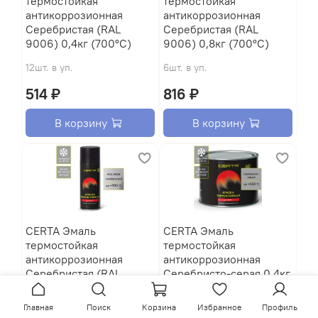
термостойкая
термостойкая
антикоррозионная
антикоррозионная
Серебристая (RAL
Серебристая (RAL
9006) 0,4кг (700°С)
9006) 0,8кг (700°С)
12шт. в уп.
6шт. в уп.
514 ₽
816 ₽
В корзину
В корзину
CERTA Эмаль
CERTA Эмаль
термостойкая
термостойкая
антикоррозионная
антикоррозионная
Серебристая (RAL
Серебристо-серая 0,4кг
9006) 520мл
(650°С)
аэрозольная (700°С)
Главная
Поиск
Корзина
Избранное
Профиль
12шт. в уп.