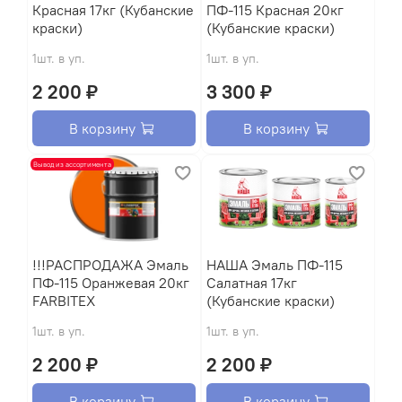
Красная 17кг (Кубанские
ПФ-115 Красная 20кг
краски)
(Кубанские краски)
1шт. в уп.
1шт. в уп.
2 200 ₽
3 300 ₽
В корзину
В корзину
Вывод из ассортимента
!!!РАСПРОДАЖА Эмаль
HАША Эмаль ПФ-115
ПФ-115 Оранжевая 20кг
Салатная 17кг
FARBITEX
(Кубанские краски)
1шт. в уп.
1шт. в уп.
2 200 ₽
2 200 ₽
В корзину
В корзину