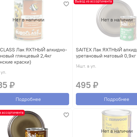
Вывод из ассортимента
Нет в наличии
Нет в наличии
к ЯХТНЫЙ алкидно-
SAITEX Лак ЯХТНЫЙ алкидно-
новый глянцевый 2,4кг
уретановый матовый 0,9кг
нские краски)
14шт. в уп.
 уп.
35 ₽
495 ₽
Подробнее
Подробнее
з ассортимента
Нет в наличии