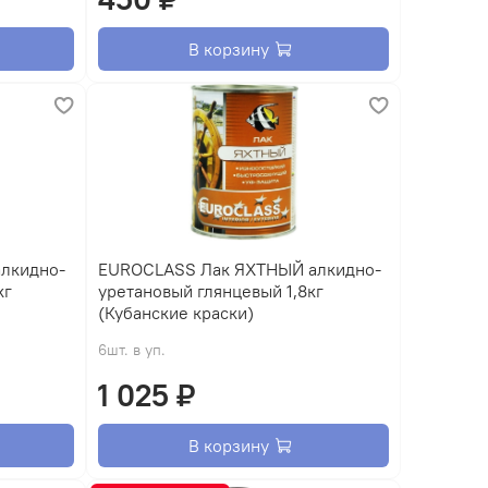
В корзину
EUROCLASS Лак ЯХТНЫЙ алкидно-
кг
уретановый глянцевый 1,8кг
(Кубанские краски)
6шт. в уп.
1 025 ₽
В корзину