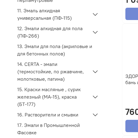
перламутровые
11. Эмаль алкидная
универсальная (ПФ-115)
12. Эмали алкидная для пола
(ПФ-266)
13. Эмали для пола (акриловые и
для бетонных полов)
14. CERTA - эмали
(термостойкие, по ржавчине,
ЗДОР
молотковые, патина)
бань 
15. Краски масляные , сурик
железный (МА-15), краска
(БТ-177)
76
16. Растворители и смывки
17. Эмали в Промышленной
Фасовке