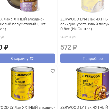
лкидно-
ZERWOOD LYM Лак ЯХТНЫ
новый полуматовый 1,9кг
алкидно-уретановый полу
вер)
0,8кг (ИжСинтез)
 уп.
14шт. в уп.
0 ₽
572 ₽
В корзину
Подробнее
OOD LY Лак ЯХТНЫЙ алкидно-
ZERWOOD LY Лак ЯХТНЫЙ 