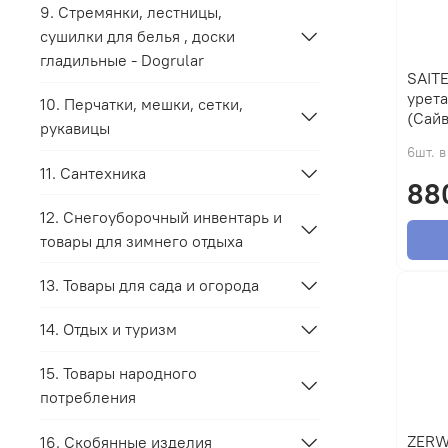
9. Стремянки, лестницы,
сушилки для белья , доски
гладильные - Dogrular
SAITEX Лак ЯХТНЫЙ а
урета
10. Перчатки, мешки, сетки,
(Сай
рукавицы
6шт. в
11. Сантехника
88
12. Снегоуборочный инвентарь и
товары для зимнего отдыха
13. Товары для сада и огорода
14. Отдых и туризм
15. Товары народного
потребления
ZERW
16. Скобянные изделия