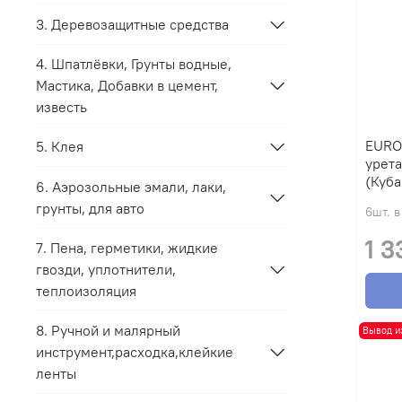
3. Деревозащитные средства
4. Шпатлёвки, Грунты водные,
Мастика, Добавки в цемент,
известь
EUROCLASS Ла
5. Клея
урета
(Куба
6. Аэрозольные эмали, лаки,
грунты, для авто
6шт. в
1 3
7. Пена, герметики, жидкие
гвозди, уплотнители,
теплоизоляция
8. Ручной и малярный
Вывод и
инструмент,расходка,клейкие
ленты