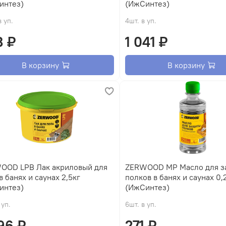
интез)
(ИжСинтез)
в уп.
4шт. в уп.
8 ₽
1 041 ₽
В корзину
В корзину
OOD LPB Лак акриловый для
ZERWOOD MP Масло для з
в банях и саунах 2,5кг
полков в банях и саунах 0,
интез)
(ИжСинтез)
 уп.
6шт. в уп.
96 ₽
271 ₽