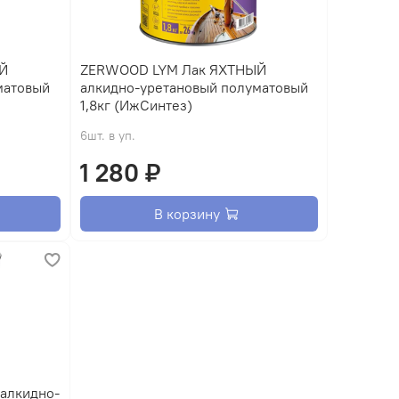
Й
ZERWOOD LYM Лак ЯХТНЫЙ
матовый
алкидно-уретановый полуматовый
1,8кг (ИжСинтез)
6шт. в уп.
1 280 ₽
В корзину
алкидно-