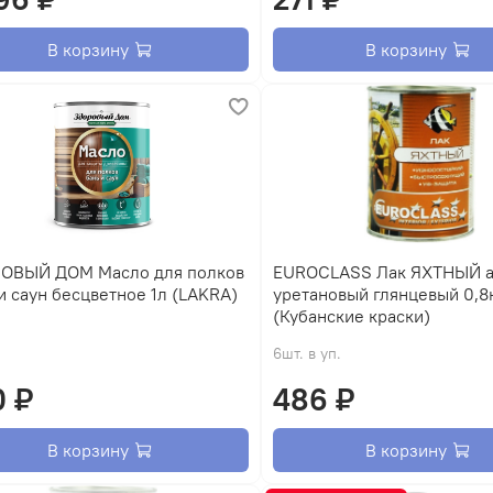
В корзину
В корзину
ОВЫЙ ДОМ Масло для полков
EUROCLASS Лак ЯХТНЫЙ алкидно-
и саун бесцветное 1л (LAKRA)
уретановый глянцевый 0,8
(Кубанские краски)
6шт. в уп.
0 ₽
486 ₽
В корзину
В корзину