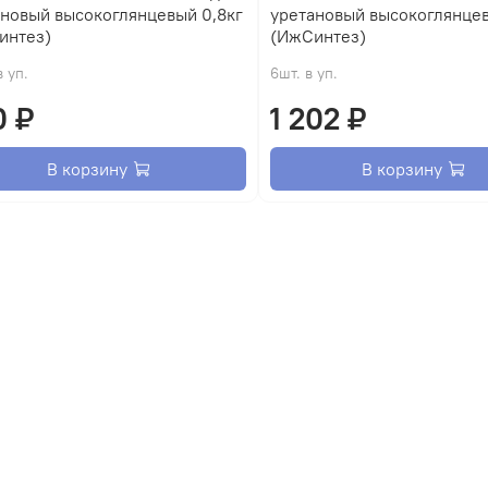
ановый высокоглянцевый 0,8кг
уретановый высокоглянцев
интез)
(ИжСинтез)
в уп.
6шт. в уп.
0 ₽
1 202 ₽
В корзину
В корзину