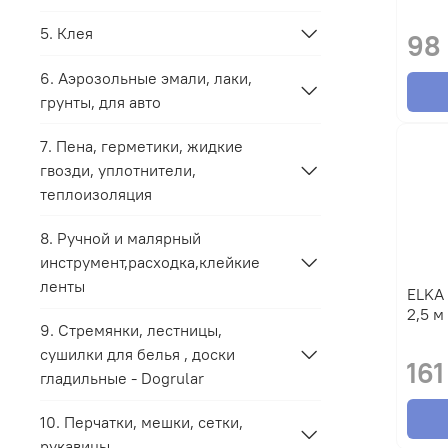
5. Клея
98
6. Аэрозольные эмали, лаки,
грунты, для авто
7. Пена, герметики, жидкие
гвозди, уплотнители,
теплоизоляция
8. Ручной и малярный
инструмент,расходка,клейкие
ленты
ELKA Шланги заливные в упаковке
9. Стремянки, лестницы,
сушилки для белья , доски
161
гладильные - Dogrular
10. Перчатки, мешки, сетки,
рукавицы