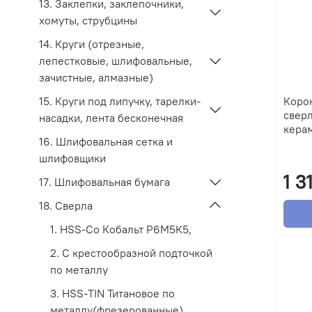
13. Заклепки, заклепочники,
хомуты, струбцины
14. Круги (отрезные,
лепестковые, шлифовальные,
зачистные, алмазные)
15. Круги под липучку, тарелки-
Коро
сверл
насадки, лента бесконечная
кера
16. Шлифовальная сетка и
шлифовщики
1 3
17. Шлифовальная бумага
18. Сверла
1. HSS-Co Кобальт Р6М5К5,
2. С крестообразной подточкой
по металлу
3. HSS-TIN Титановое по
металлу(фрезерованные)