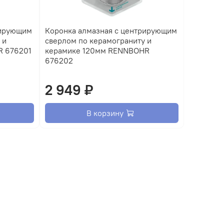
рирующим
Коронка алмазная с центрирующим
 и
сверлом по керамограниту и
R 676201
керамике 120мм RENNBOHR
676202
2 949 ₽
В корзину