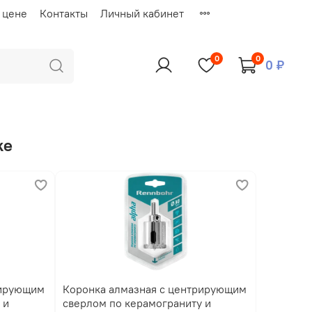
 цене
Контакты
Личный кабинет
0
0
0 ₽
ке
рирующим
Коронка алмазная с центрирующим
 и
сверлом по керамограниту и