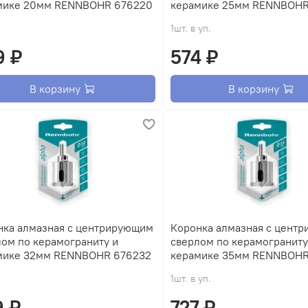
мике 20мм RENNBOHR 676220
керамике 25мм RENNBOHR
1шт. в уп.
9 ₽
574 ₽
В корзину
В корзину
нка алмазная с центрирующим
Коронка алмазная с цент
ом по керамограниту и
сверлом по керамограниту
мике 32мм RENNBOHR 676232
керамике 35мм RENNBOHR
1шт. в уп.
9 ₽
727 ₽