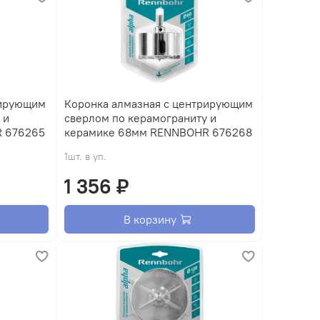
рирующим
Коронка алмазная с центрирующим
 и
сверлом по керамограниту и
 676265
керамике 68мм RENNBOHR 676268
1шт. в уп.
1 356 ₽
В корзину