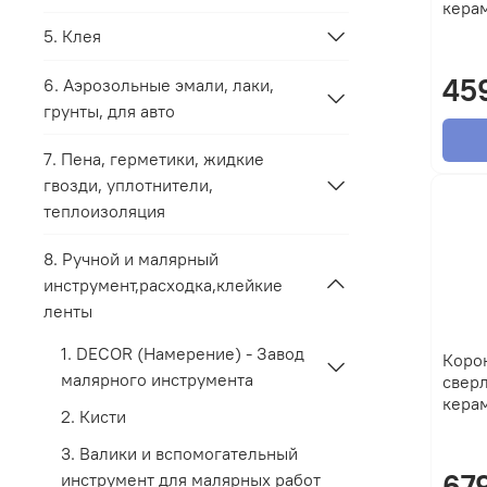
кера
5. Клея
45
6. Аэрозольные эмали, лаки,
грунты, для авто
7. Пена, герметики, жидкие
гвозди, уплотнители,
теплоизоляция
8. Ручной и малярный
инструмент,расходка,клейкие
ленты
1. DECOR (Намерение) - Завод
Коро
малярного инструмента
сверл
кера
2. Кисти
3. Валики и вспомогательный
67
инструмент для малярных работ