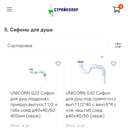
0
5. Cифоны для душа
UNICORN G22 Сифон
UNICORN G32 Сифон
для душ.поддона,с
для душ.под,прямоточ.с
прикруч.выпуск.1 1/2 и
вып.1 1/2"40 с винт.6*4 с
гибк.соед д40х40/50
н/ж чаш,гиб.соед
400мм (нерж)
д40х40/50 (нерж)
50шт. в уп.
50шт. в уп.