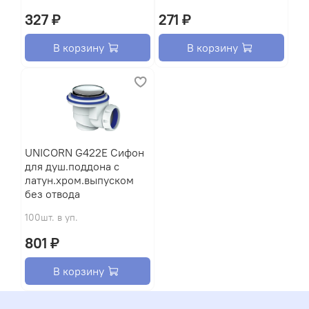
327 ₽
271 ₽
В корзину
В корзину
UNICORN G422Е Сифон
для душ.поддона с
латун.хром.выпуском
без отвода
100шт. в уп.
801 ₽
В корзину