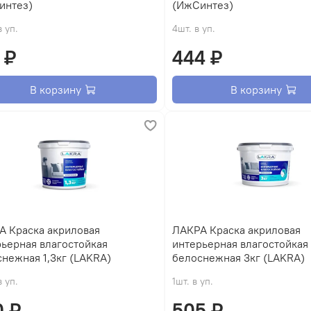
интез)
(ИжСинтез)
в уп.
4шт. в уп.
 ₽
444 ₽
В корзину
В корзину
А Краска акриловая
ЛАКРА Краска акриловая
ьерная влагостойкая
интерьерная влагостойкая
нежная 1,3кг (LAKRA)
белоснежная 3кг (LAKRA)
в уп.
1шт. в уп.
0 ₽
505 ₽