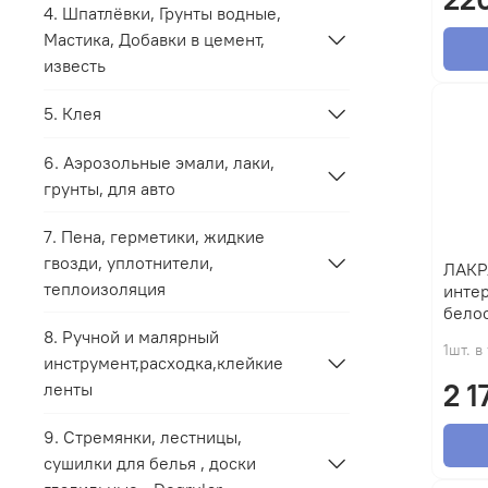
4. Шпатлёвки, Грунты водные,
Мастика, Добавки в цемент,
известь
5. Клея
6. Аэрозольные эмали, лаки,
грунты, для авто
7. Пена, герметики, жидкие
гвозди, уплотнители,
ЛАКР
теплоизоляция
интер
бело
8. Ручной и малярный
1шт. в
инструмент,расходка,клейкие
2 1
ленты
9. Стремянки, лестницы,
сушилки для белья , доски