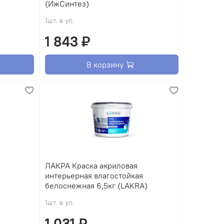
(ИжСинтез)
1шт. в уп.
1 843 ₽
В корзину
ЛАКРА Краска акриловая
интерьерная влагостойкая
белоснежная 6,5кг (LAKRA)
1шт. в уп.
1 031 ₽