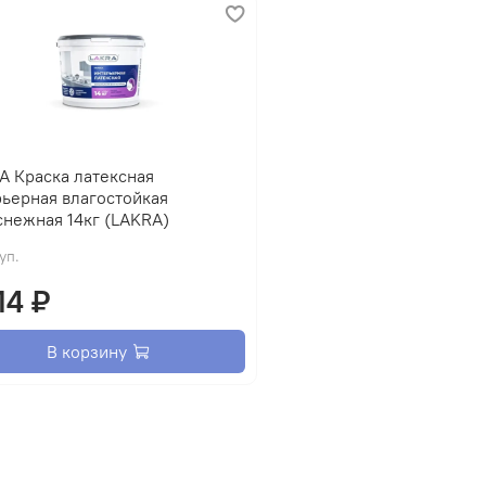
А Краска латексная
ьерная влагостойкая
снежная 14кг (LAKRA)
 уп.
14 ₽
В корзину