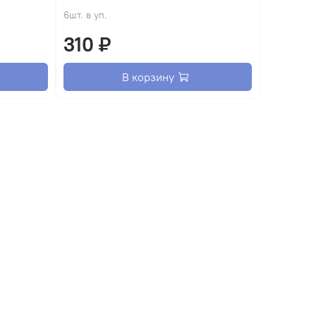
6шт. в уп.
310 ₽
В корзину