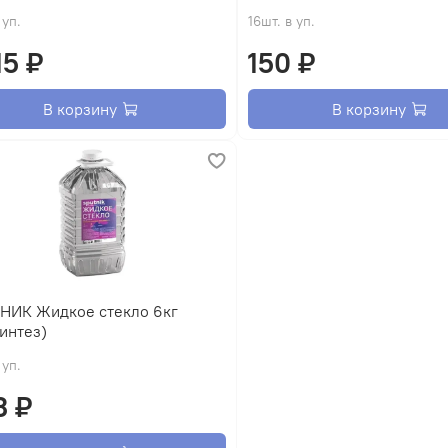
 уп.
16шт. в уп.
15 ₽
150 ₽
В корзину
В корзину
е стекло 6кг
интез)
 уп.
3 ₽