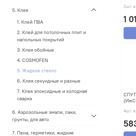
2шт. в
5. Клея
1 0
1. Клей ПВА
2. Клей для потолочных плит и
напольных покрытий
3. Клея обойные
4. COSMOFEN
5. Жидкое стекло
6. Клея секундные и разные
7. Клея эпоксидные и холодная
СПУТНИК Жидко
сварка
(ИжС
4шт. в
6. Аэрозольные эмали, лаки,
грунты, для авто
58
7. Пена, герметики, жидкие