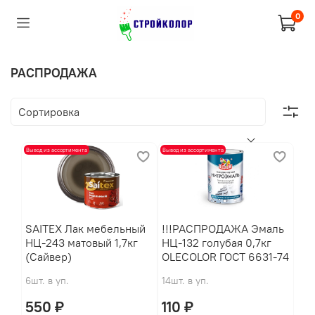
0
РАСПРОДАЖА
Вывод из ассортимента
Вывод из ассортимента
SAITEX Лак мебельный
!!!РАСПРОДАЖА Эмаль
НЦ-243 матовый 1,7кг
НЦ-132 голубая 0,7кг
(Сайвер)
OLECOLOR ГОСТ 6631-74
6шт. в уп.
14шт. в уп.
550 ₽
110 ₽