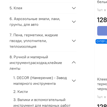
белы
5. Клея
1шт. в
128
6. Аэрозольные эмали, лаки,
грунты, для авто
7. Пена, герметики, жидкие
гвозди, уплотнители,
СУПЕР 
теплоизоляция
8. Ручной и малярный
инструмент,расходка,клейкие
ленты
1. DECOR (Намерение) - Завод
Клее
малярного инструмента
термо
черн
2. Кисти
1шт. в
3. Валики и вспомогательный
128
инструмент для малярных работ