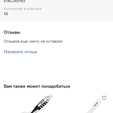
ИжСинтез
Количество в упаковке
Водоотталкивающий
14
Отзывы
Против грибка и плесени
Отзывов еще никто не оставлял
Написать отзыв
Против дереворазрушающих насекомых
Защита от УФ
Вам также может понадобиться
Готовый состав
Площадь покрытия в 1 слой
2
0.8 кг
11.5 м
2
1.8 кг
26 м
Образует высокопрочное атмосферостойкое и