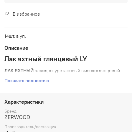
В избранное
14шт. в уп.
Описание
Лак яхтный глянцевый LY
ЛАК ЯХТНЫЙ
алкидно-уретановый высокоглянцевый
Показать полностью
Износостойкий
Характеристики
Бренд
Для наружных и внутренних работ
ZERWOOD
Производитель/поставщик