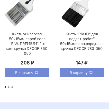
Кисть универсал.
Кисть "PROFI" для
50х15мм,сереб.ворс
подгот. работ"
"B.W. PREMIUM" 2-х
50х15мм,черн.ворс,плас
комп.ручка DECOR 860-
т.ручка DECOR 780-050
050
208 ₽
147 ₽
В корзину
В корзину