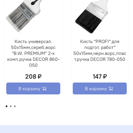
Кисть универсал.
Кисть "PROFI" для
50х15мм,сереб.ворс
подгот. работ"
"B.W. PREMIUM" 2-х
50х15мм,черн.ворс,плас
комп.ручка DECOR 860-
т.ручка DECOR 780-050
050
208 ₽
147 ₽
В корзину
В корзину