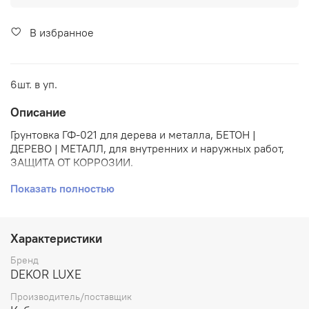
В избранное
6шт. в уп.
Описание
Грунтовка ГФ-021
для дерева и металла,
БЕТОН |
ДЕРЕВО | МЕТАЛЛ, для внутренних и наружных работ,
ЗАЩИТА ОТ КОРРОЗИИ.
Высококачественная грунтовка на основе алкидного
Показать полностью
лака. Предназначена для окрашивания деревянных,
металлических, бетонных поверхностей, под по- крытие
различными эмалями.
Характеристики
Бренд
DEKOR LUXE
Производитель/поставщик