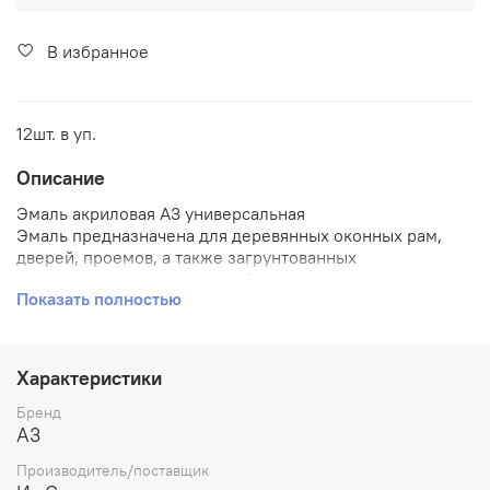
В избранное
12шт. в уп.
Описание
Эмаль акриловая А3 универсальная
Эмаль предназначена для деревянных оконных рам,
дверей, проемов, а также загрунтованных
металлических, кирпичных, бетонных, оштукатуренных
Показать полностью
поверхностей, эксплуатируемых в атмосферных
условиях и внутри помещений (кроме полов).
Акриловую эмаль можно наносить на ранее
окрашенные поверхности.
Характеристики
устойчива к пожелтению, к действию воды,
Бренд
атмосферных осадков и моющих средств.
A3
быстро высыхает.
Производитель/поставщик
экологически чистая, не имеет резкого запаха.