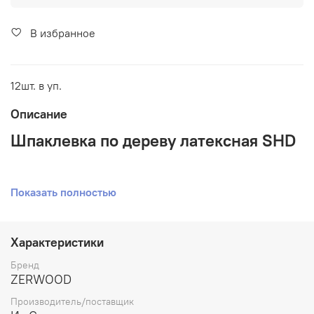
В избранное
12шт. в уп.
Описание
Шпаклевка по дереву латексная SHD
Показать полностью
Для наружных и внутренних работ
Характеристики
Водоотталкивающий
Бренд
ZERWOOD
Производитель/поставщик