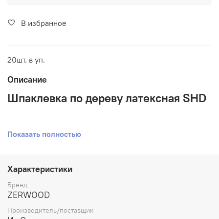
В избранное
20шт. в уп.
Описание
Шпаклевка по дереву латексная SHD
Показать полностью
Для наружных и внутренних работ
Характеристики
Водоотталкивающий
Бренд
ZERWOOD
Производитель/поставщик