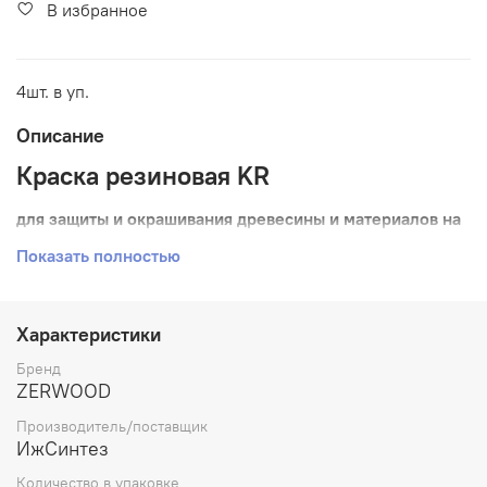
В избранное
4шт. в уп.
Описание
Краска резиновая KR
для защиты и окрашивания древесины и материалов на
ее основе (ДВП, ДСП, фанера, шпон, OSB), крыш
Показать полностью
(шифер, гибкая черепица, профнастил), заборов,
фасадов зданий и сооружений
Характеристики
На водной основе
Бренд
Без запаха
ZERWOOD
Производитель/поставщик
ИжСинтез
Против грибка и плесени
Количество в упаковке