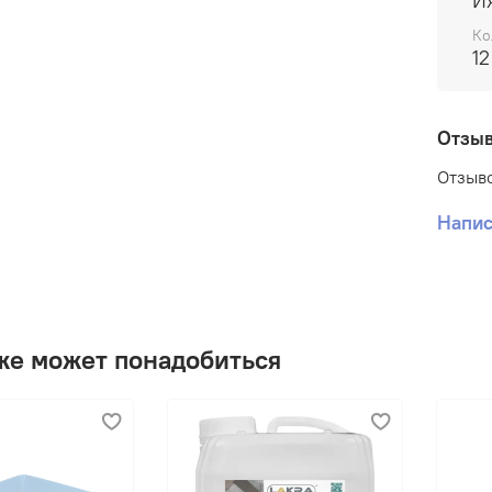
И
Ко
12
Про
Отзы
Отзыво
Защ
Напис
Для
же может понадобиться
Защ
Готов