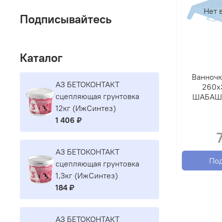
Нет 
Подписывайтесь
Каталог
Ванночк
A3 БЕТОКОНТАКТ
260х
сцепляющая грунтовка
ШАБАШК
12кг (ИжСинтез)
1 406 ₽
A3 БЕТОКОНТАКТ
По
сцепляющая грунтовка
1,3кг (ИжСинтез)
184 ₽
A3 БЕТОКОНТАКТ