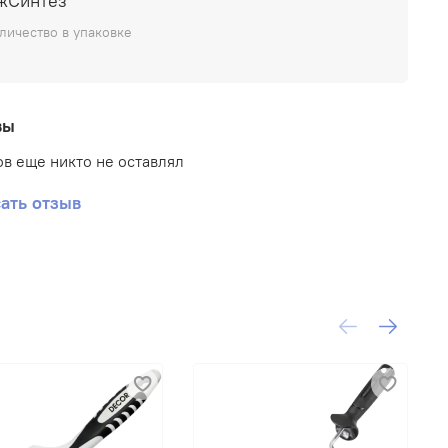
жСинтез
личество в упаковке
тив грибка и плесени
вы
в еще никто не оставлял
ита от УФ
ать отзыв
 наружных и внутренних работ
ита от влаги
ый состав
Площадь покрытия в 1 слой