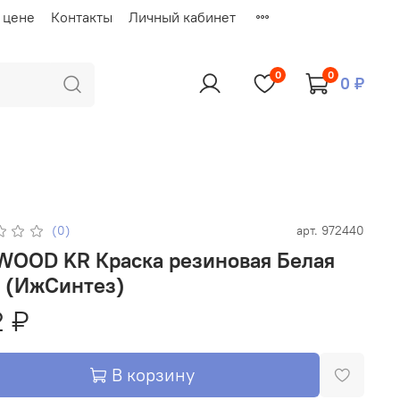
 цене
Контакты
Личный кабинет
0
0
0 ₽
(0)
арт.
972440
WOOD KR Краска резиновая Белая
г (ИжСинтез)
 ₽
В корзину