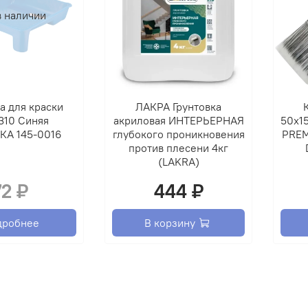
1,3 кг
в наличии
3 кг
7 кг
С
Д
Д
а для краски
ЛАКРА Грунтовка
С
310 Синяя
акриловая ИНТЕРЬЕРНАЯ
50х1
а
А 145-0016
глубокого проникновения
PREM
против плесени 4кг
На
(LAKRA)
72 ₽
444 ₽
Для з
на ее
(шифе
дробнее
В корзину
фасад
потол
повыш
Для о
повер