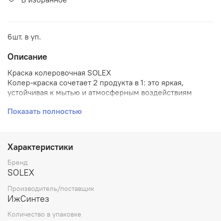
6шт. в уп.
Описание
Краска колеровочная SOLEX
Колер-краска сочетает 2 продукта в 1: это яркая,
устойчивая к мытью и атмосферным воздействиям
краска для декора интерьеров, фасадов и
Показать полностью
художественных изделий и одновременно колер для
придания оттенка белым краскам, шпаклевкам, эмалям
и штукатуркам на водной основе. В ассортименте 15
цветов. Цвета можно смешивать между собой.
Характеристики
Применяется:
Бренд
SOLEX
как самостоятельное покрытие:
Производитель/поставщик
в интерьере и на фасадах, в том числе для
ИжСинтез
создания акцентных стен в ванных комнатах и
Количество в упаковке
помещениях с повышенной эксплуатационной