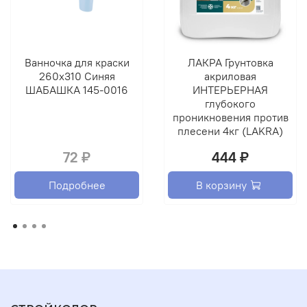
Инструмент и пятна отмыть водой сразу после
окончания работ.
Ванночка для краски
ЛАКРА Грунтовка
Расход:
1л на 5-8м2 в зависимости от цвета, состояния и
260х310 Синяя
акриловая
структуры поверхности.
ШАБАШКА 145-0016
ИНТЕРЬЕРНАЯ
Время высыхания колер-красок:
при температуре
глубокого
+20±20˚С и относительной влажности воздуха 70% - 1
проникновения против
час. Следующие слои рекомендовано наносить не
плесени 4кг (LAKRA)
ранее чем через 4 часа.
72 ₽
444 ₽
Полный набор прочности – 14 дней.
Подробнее
В корзину
Время высыхания заколерованного
материала:
соответствует времени высыхания
колеруемого материала.
Морозостойкость:
выдерживает 5 циклов
замораживания-оттаивания. В случае замерзания
выдержать при комнатной температуре, затем
тщательно перемешать.