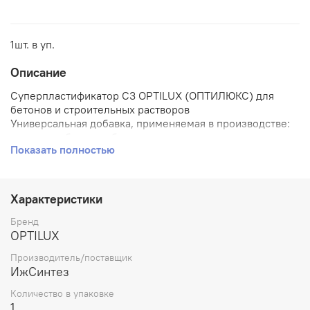
1шт. в уп.
Описание
Суперпластификатор С3 OPTILUX (ОПТИЛЮКС) для
бетонов и строительных растворов
Универсальная добавка, применяемая в производстве:
товарного бетона, сборных и монолитных
Показать полностью
железобетонных конструкций из тяжелого, легкого и
ячеистого бетона в гражданском, промышленном,
транспортном и дорожном
строительстве, самоуплотняющихся бетонов (при
Характеристики
использовании заданного количества
микронаполнителей), ремонтных и кладочных
Бренд
растворов, бетонов на пористых
OPTILUX
заполнителях, тротуарной плитки,
Производитель/поставщик
шлакоблоков, еврозаборов, теплых полов, стяжек,
ИжСинтез
наливных полов.
Количество в упаковке
Соответствует требованиям ГОСТ 24211
1