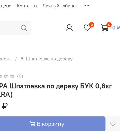
 цене
Контакты
Личный кабинет
0
0
0 ₽
весть
5. Шпатлевка по дереву
(0)
А Шпатлевка по дереву БУК 0,6кг
KRA)
 ₽
В корзину