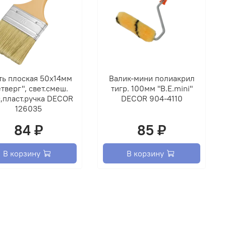
оригинальной
плотно
закрытой таре
Время
высыхания
ть плоская 50х14мм
Валик-мини полиакрил
Время
тверг", свет.смеш.
тигр. 100мм "B.E.mini"
высыхания
,пласт.ручка DECOR
DECOR 904-4110
/ Блеск
каждого слоя
126035
лака - не
етный, сосна, дуб, орегон,
менее 1 ч.
84 ₽
85 ₽
а, орех, махагон / Глянцевый
Практическое
отверждение -
В корзину
В корзину
1 ч. Полное
отверждение -
48 ч.