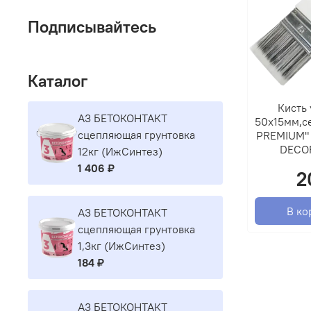
Подписывайтесь
Каталог
Кисть 
A3 БЕТОКОНТАКТ
50х15мм,се
сцепляющая грунтовка
PREMIUM" 
DECO
12кг (ИжСинтез)
1 406 ₽
2
В ко
A3 БЕТОКОНТАКТ
сцепляющая грунтовка
1,3кг (ИжСинтез)
184 ₽
A3 БЕТОКОНТАКТ