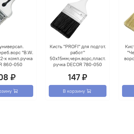
универсал.
Кисть "PROFI" для подгот.
Кис
реб.ворс "B.W.
работ"
"Че
2-х комп.ручка
50х15мм,черн.ворс,пласт.
ворс
Цвет 
R 860-050
ручка DECOR 780-050
Бесцв
08 ₽
147 ₽
рябин
рзину
В корзину