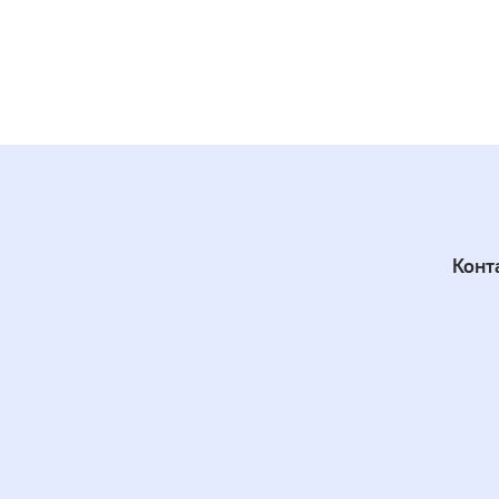
черн
Матов
Конт