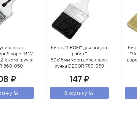
глянц
Цвет
Глянц
универсал.
Кисть "PROFI" для подгот.
Кис
белый
реб.ворс "B.W.
работ"
"Че
кремо
2-х комп.ручка
50х15мм,черн.ворс,пласт.
ворс
молок
R 860-050
ручка DECOR 780-050
оранж
08 ₽
147 ₽
ярко-
зелен
светл
рзину
В корзину
голуб
сирен
вишн
корич
шоко
корич