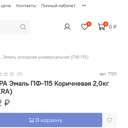
 цене
Контакты
Личный кабинет
0
0
0 ₽
1. Эмаль алкидная универсальная (ПФ-115)
(0)
арт.
7720
ричневая 2,0кг
KRA)
2 ₽
В корзину