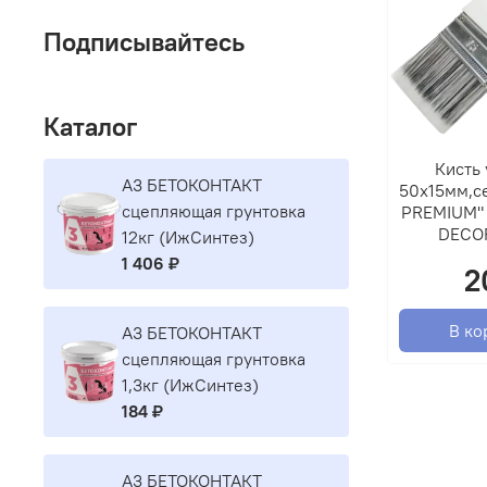
Подписывайтесь
Каталог
Кисть 
A3 БЕТОКОНТАКТ
50х15мм,се
сцепляющая грунтовка
PREMIUM" 
DECO
12кг (ИжСинтез)
1 406 ₽
2
В ко
A3 БЕТОКОНТАКТ
сцепляющая грунтовка
1,3кг (ИжСинтез)
184 ₽
A3 БЕТОКОНТАКТ