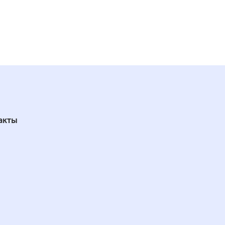
ый
ые эмали: белый.
акты