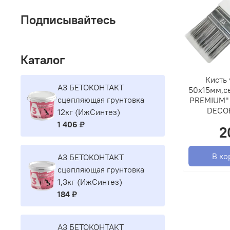
Подписывайтесь
Каталог
Кисть 
A3 БЕТОКОНТАКТ
50х15мм,се
сцепляющая грунтовка
PREMIUM" 
DECO
12кг (ИжСинтез)
1 406 ₽
2
В ко
A3 БЕТОКОНТАКТ
сцепляющая грунтовка
1,3кг (ИжСинтез)
184 ₽
A3 БЕТОКОНТАКТ