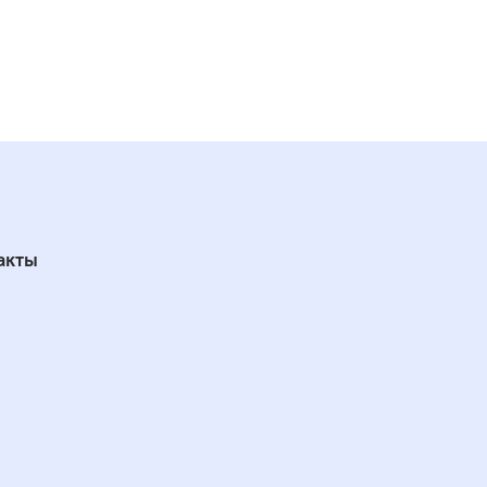
ый
ые эмали: белый.
акты