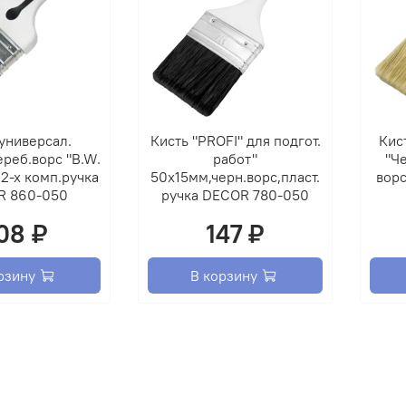
глянц
Цвет
Глянц
универсал.
Кисть "PROFI" для подгот.
Кис
белый
реб.ворс "B.W.
работ"
"Че
кремо
2-х комп.ручка
50х15мм,черн.ворс,пласт.
ворс
молок
R 860-050
ручка DECOR 780-050
оранж
08 ₽
147 ₽
ярко-
зелен
светл
рзину
В корзину
голуб
сирен
вишн
корич
шоко
корич