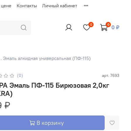
 цене
Контакты
Личный кабинет
0
0
0 ₽
1. Эмаль алкидная универсальная (ПФ-115)
(0)
арт.
7693
ирюзовая 2,0кг
KRA)
9 ₽
В корзину