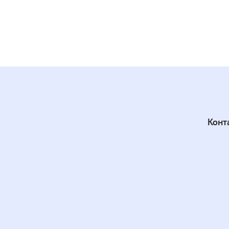
черн
Матов
Конт