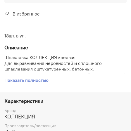
В избранное
18шт. в уп.
Описание
Шпаклевка КОЛЛЕКЦИЯ клеевая
Для выравнивания неровностей и сплошного
шпаклевания оштукатуренных, бетонных,
гипсокартонных и других поверхностей перед окраской
Показать полностью
их любыми видами красок и эмалей, оклейкой обоями.
Применяется для работ внутри сухих помещений.
Пластична, легко наносится, не имеет запаха. После
шлифования дает ровные, гладкие, прочные
Характеристики
поверхности с высокой адгезией к основанию.
Бренд
Данная шпаклевка применяется для выравнивания
КОЛЛЕКЦИЯ
следующих поверхностей:
Производитель/поставщик
бетон