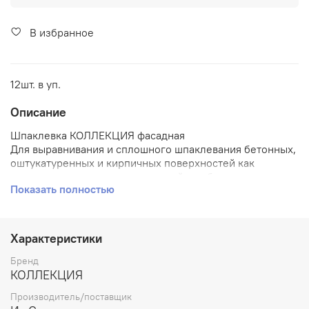
В избранное
12шт. в уп.
Описание
Шпаклевка КОЛЛЕКЦИЯ фасадная
Для выравнивания и сплошного шпаклевания бетонных,
оштукатуренных и кирпичных поверхностей как
снаружи, так и внутри помещений, особенно с
Показать полностью
повышенной влажностью перед окраской любыми
видами красок и эмалей, оклейкой обоями.
Входящий в состав пленочный консервант
Характеристики
предотвращает гниение, рост плесени, грибков и
водорослей, что значительно продлевает срок службы
Бренд
поверхности.
КОЛЛЕКЦИЯ
Данная шпаклевка применяется для выравнивания
Производитель/поставщик
следующих поверхностей: