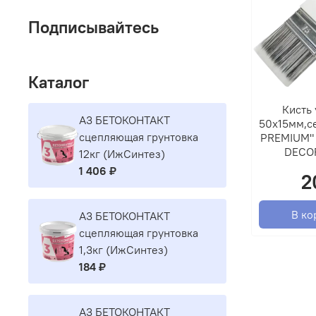
Подписывайтесь
Каталог
Кисть 
A3 БЕТОКОНТАКТ
50х15мм,се
сцепляющая грунтовка
PREMIUM" 
DECO
12кг (ИжСинтез)
1 406 ₽
2
В ко
A3 БЕТОКОНТАКТ
сцепляющая грунтовка
1,3кг (ИжСинтез)
184 ₽
A3 БЕТОКОНТАКТ