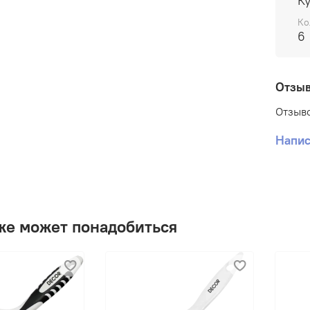
К
Ко
6
Отзы
Отзыво
Напис
же может понадобиться