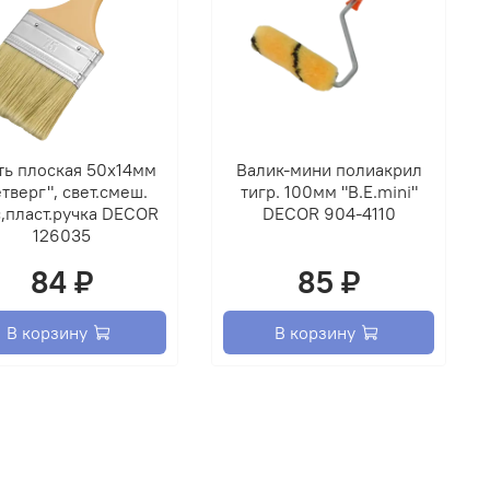
ть плоская 50х14мм
Валик-мини полиакрил
тверг", свет.смеш.
тигр. 100мм "B.E.mini"
,пласт.ручка DECOR
DECOR 904-4110
126035
84 ₽
85 ₽
В корзину
В корзину