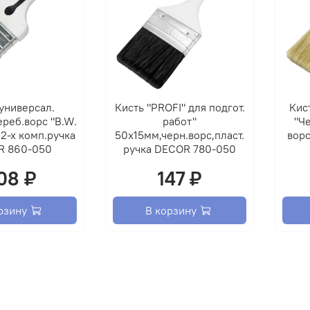
универсал.
Кисть "PROFI" для подгот.
Кис
реб.ворс "B.W.
работ"
"Че
2-х комп.ручка
50х15мм,черн.ворс,пласт.
ворс
R 860-050
ручка DECOR 780-050
08 ₽
147 ₽
рзину
В корзину