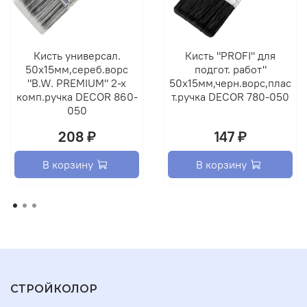
Кисть универсал.
Кисть "PROFI" для
50х15мм,сереб.ворс
подгот. работ"
"B.W. PREMIUM" 2-х
50х15мм,черн.ворс,плас
комп.ручка DECOR 860-
т.ручка DECOR 780-050
050
208 ₽
147 ₽
В корзину
В корзину
СТРОЙКОЛОР