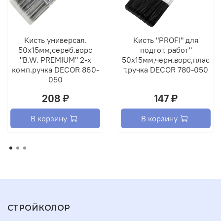
Кисть универсал.
Кисть "PROFI" для
50х15мм,сереб.ворс
подгот. работ"
"B.W. PREMIUM" 2-х
50х15мм,черн.ворс,плас
комп.ручка DECOR 860-
т.ручка DECOR 780-050
050
208 ₽
147 ₽
В корзину
В корзину
СТРОЙКОЛОР