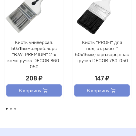
Кисть универсал.
Кисть "PROFI" для
50х15мм,сереб.ворс
подгот. работ"
"B.W. PREMIUM" 2-х
50х15мм,черн.ворс,плас
комп.ручка DECOR 860-
т.ручка DECOR 780-050
050
208 ₽
147 ₽
В корзину
В корзину