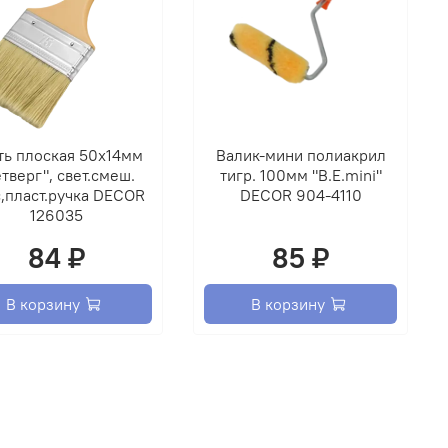
ть плоская 50х14мм
Валик-мини полиакрил
тверг", свет.смеш.
тигр. 100мм "B.E.mini"
,пласт.ручка DECOR
DECOR 904-4110
126035
84 ₽
85 ₽
В корзину
В корзину