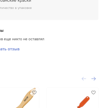
убанские краски
ое покрытие, устойчи- вое к действию воды и
личество в упаковке
ора моющего средства.
вы
в еще никто не оставлял
ать отзыв