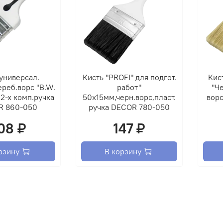
универсал.
Кисть "PROFI" для подгот.
Кис
реб.ворс "B.W.
работ"
"Че
2-х комп.ручка
50х15мм,черн.ворс,пласт.
ворс
R 860-050
ручка DECOR 780-050
08 ₽
147 ₽
рзину
В корзину