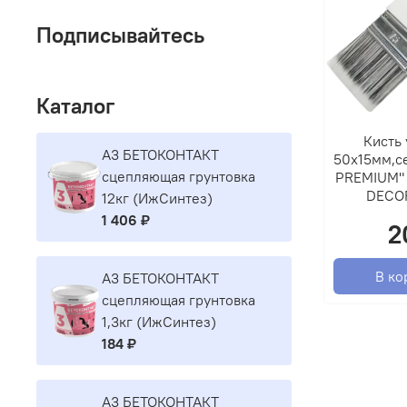
Подписывайтесь
Каталог
Кисть 
A3 БЕТОКОНТАКТ
50х15мм,се
сцепляющая грунтовка
PREMIUM" 
DECO
12кг (ИжСинтез)
1 406 ₽
2
В ко
A3 БЕТОКОНТАКТ
сцепляющая грунтовка
1,3кг (ИжСинтез)
184 ₽
A3 БЕТОКОНТАКТ