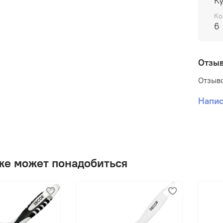
К
гладк
Ко
раств
6
Отзы
Отзыво
Напис
же может понадобиться