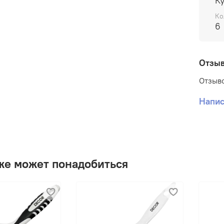
К
гладк
Ко
раств
6
Отзы
Отзыво
Напис
же может понадобиться