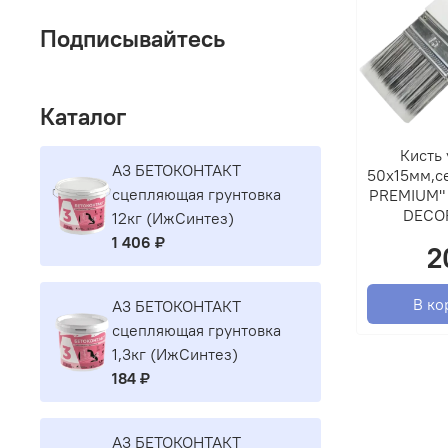
Подписывайтесь
Каталог
Кисть 
A3 БЕТОКОНТАКТ
50х15мм,се
сцепляющая грунтовка
PREMIUM" 
DECO
12кг (ИжСинтез)
1 406 ₽
2
В ко
A3 БЕТОКОНТАКТ
сцепляющая грунтовка
1,3кг (ИжСинтез)
184 ₽
A3 БЕТОКОНТАКТ