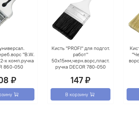
универсал.
Кисть "PROFI" для подгот.
Кис
реб.ворс "B.W.
работ"
"Че
2-х комп.ручка
50х15мм,черн.ворс,пласт.
ворс
R 860-050
ручка DECOR 780-050
08 ₽
147 ₽
рзину
В корзину