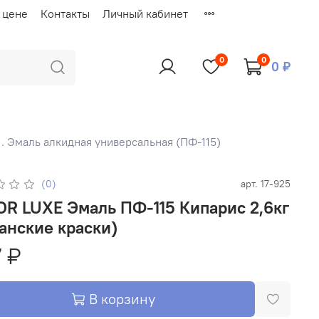
 цене
Контакты
Личный кабинет
0
0
0 ₽
1. Эмаль алкидная универсальная (ПФ-115)
(0)
арт.
17-925
маль ПФ-115 Кипарис 2,6кг
анские краски)
 ₽
В корзину