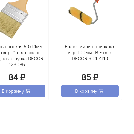
ть плоская 50х14мм
Валик-мини полиакрил
тверг", свет.смеш.
тигр. 100мм "B.E.mini"
,пласт.ручка DECOR
DECOR 904-4110
126035
84 ₽
85 ₽
В корзину
В корзину