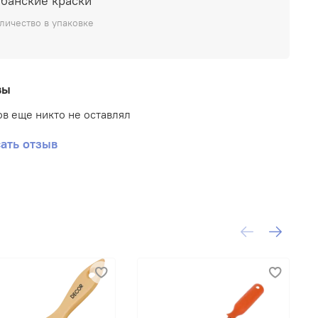
убанские краски
ое покрытие, устойчи- вое к действию воды и
личество в упаковке
ора моющего средства.
вы
в еще никто не оставлял
ать отзыв