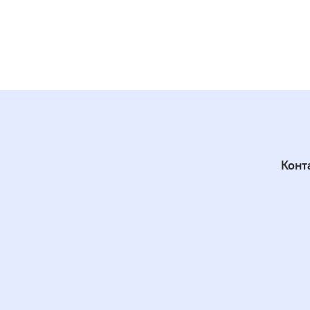
Проме
Полно
Расхо
покры
потер
Хране
помещ
солне
до +4
Конт
При
Испол
м
п
б
к
к