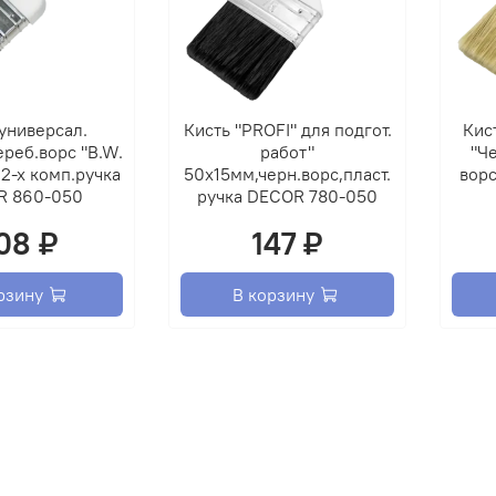
окрас
Подго
обезж
(недо
универсал.
Кисть "PROFI" для подгот.
Кис
бензи
реб.ворс "B.W.
работ"
"Че
2-х комп.ручка
50х15мм,черн.ворс,пласт.
ворс
Подго
R 860-050
ручка DECOR 780-050
необх
до 10
08 ₽
147 ₽
Грунт
рзину
В корзину
предв
реком
Спосо
аэроз
Нанес
с тол