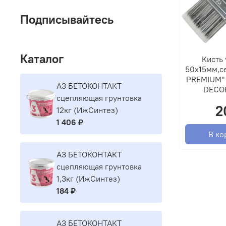
Подписывайтесь
Каталог
Кисть 
50х15мм,се
PREMIUM" 
A3 БЕТОКОНТАКТ
DECO
сцепляющая грунтовка
2
12кг (ИжСинтез)
1 406 ₽
В ко
A3 БЕТОКОНТАКТ
сцепляющая грунтовка
1,3кг (ИжСинтез)
184 ₽
A3 БЕТОКОНТАКТ