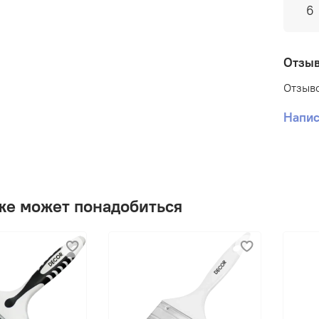
6
А
У
С
о
Отзы
С
Отзыво
с
А
Напис
О
п
В
д
П
же может понадобиться
1
Д
о
С
Нан
Спосо