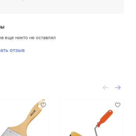
нтикоррозийность.
ниверсальная защита бетона и металла.
тойкость к перепадам температур
т −60 до +150 °С.
вы
лабогорючесть, трудновоспламеняемость,
в еще никто не оставлял
 малой дымообразующей способностью.
тмосферостойкость и водостойкость.
ать отзыв
тличное сцепление с окрашиваемой
оверхностью изделий сложной конфигурации.
озможность всесезонного нанесения в
иапазоне температур от −30 до +40 °С.
рогнозируемый срок службы покрытия — свыше
1 лет.
опускается хранение и транспортировка при
трицательных температурах до −60 °С.
рок годности — 12 месяцев.
есение
б применения (основные правила для успешной