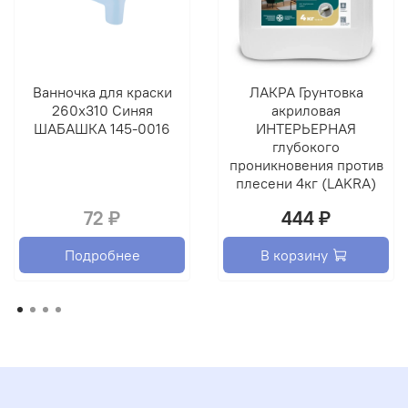
распылением в два слоя.
Для окрашивания новых или ранее зашпатлеванных,
оштукатуренных стен и потолков из бетона, газобетона,
ДСП, ДВП, гипсокартонных плит, кирпича, дерева в
Ванночка для краски
ЛАКРА Грунтовка
помещениях с нормальной влажностью.
260х310 Синяя
акриловая
ШАБАШКА 145-0016
ИНТЕРЬЕРНАЯ
глубокого
проникновения против
плесени 4кг (LAKRA)
72 ₽
444 ₽
Подробнее
В корзину