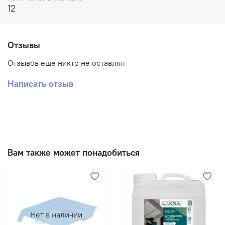
12
Окрашиваемая поверхность должна
быть сухой и чистой, температура
Условия при
поверхности, краски и воздуха должна
окраске
быть не менее 5°С, а относительная
Отзывы
влажность воздуха ниже 80%.
Отзывов еще никто не оставлял
Поверхность очистить от пыли,
меловой или известковой побелки,
Написать отзыв
непрочно держащихся старых
покрытий. Дефекты поверхности
зашпатлевать шпатлевкой. Для
Предварительная
получения более долговечного и
подготовка
прочного покрытия, снижения расхода
краски поверхность рекомендуется
прогрунтовать грунтовкой «Базис».
Вам также может понадобиться
При сплошном шпатлевании
грунтование перед окрашиванием не
требуется.
Краску перед применением
тщательно перемешать. Наносить
Окраска
Нет в наличии
краску валиком, кистью или