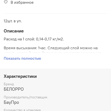
В избранное
12шт. в уп.
Описание
Расход на 1 слой: 0,14-0,17 кг/м2.
Время высыхания: 1час. Следующий слой можно на
носить через 2 часа. Время высыхания при снижении
температуры и повышении относительной влажности
Показать полностью
увеличивается.
Срок годности: 1,5 года
Характеристики
Степень блеска: Глубокоматовая
Бренд
БЕЛОРРО
Фасовки: 1,3кг, 2,5кг, 5,5кг, 14кг.
Производитель/поставщик
ИНСТРУКЦИЯ ПО ПРИМЕНЕНИЮ
БауПро
Количество в упаковке