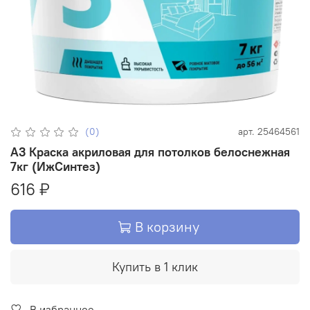
(0)
арт.
25464561
A3 Краска акриловая для потолков белоснежная
7кг (ИжСинтез)
616 ₽
В корзину
Купить в 1 клик
В избранное