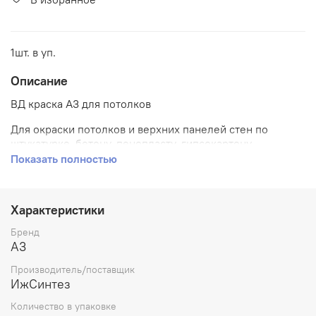
1шт. в уп.
Описание
ВД краска А3 для потолков
Для окраски потолков и верхних панелей стен по
штукатурке, бетону, пенопласту, гипсокартону,
древесине в сухих помещениях, не требующих влажной
Показать полностью
уборки. Образует матовое, паропроницаемое и
экологически чистое покрытие. Обладает высокой
укрывистостью. Краска сертифицирована в области
Характеристики
пожарной безопасности.
Бренд
Срок годности:
24 месяца.
A3
Высыхание:
1 час при температуре +20°С и
Производитель/поставщик
относительной влажности воздуха 70%
ИжСинтез
Цвет:
белоснежный
Количество в упаковке