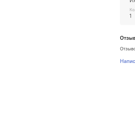
И
срок 
Ко
1
о
п
Отзы
у
п
Отзыво
у
Напис
у
э
т
Для п
впиты
бетон
цемен
Испол
(гипс
цемен