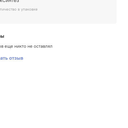
жСинтез
службы системы покрытий.
личество в упаковке
бразует равномерную шероховатую
оверхность;
вы
лучшает сцепление отделочных слоев с
оверхностью;
в еще никто не оставлял
крепляет основание;
ать отзыв
величивает долговечность покрытия;
кологически безопасен, не содержит летучих
оксичных компонентов
редварительной обработки плотных, слабо
вающих влагу оснований (монолитного бетона,
ных плит, бетонных потолков; кирпича,
тных изделий, известковых материалов).
ьзуется перед нанесением штукатурок
овых, известково-гипсовых, известково-
тных) и т.п., укладкой облицовочной плитки.